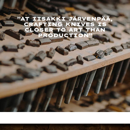
”AT IISAKKI JÄRVENPÄÄ,
CRAFTING KNIVES IS
CLOSER TO ART THAN
PRODUCTION”