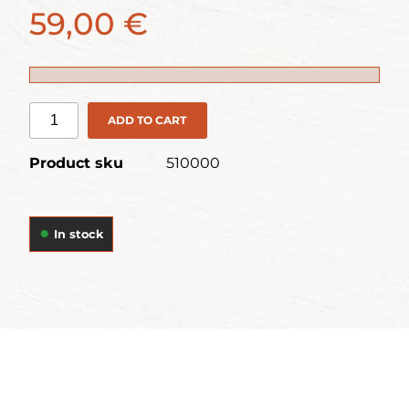
59,00 €
ADD TO CART
Product sku
510000
In stock