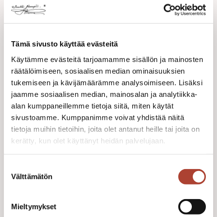
Tämä sivusto käyttää evästeitä
Käytämme evästeitä tarjoamamme sisällön ja mainosten
räätälöimiseen, sosiaalisen median ominaisuuksien
tukemiseen ja kävijämäärämme analysoimiseen. Lisäksi
jaamme sosiaalisen median, mainosalan ja analytiikka-
alan kumppaneillemme tietoja siitä, miten käytät
sivustoamme. Kumppanimme voivat yhdistää näitä
tietoja muihin tietoihin, joita olet antanut heille tai joita on
kerätty, kun olet käyttänyt heidän palvelujaan.
iisakkijarvenpaa.fi/tietosuoja/
Lisätietoja:
Suostumuksen
Välttämätön
valinta
HELA BROOCH
Brass and leather brooch with hela design
Mieltymykset