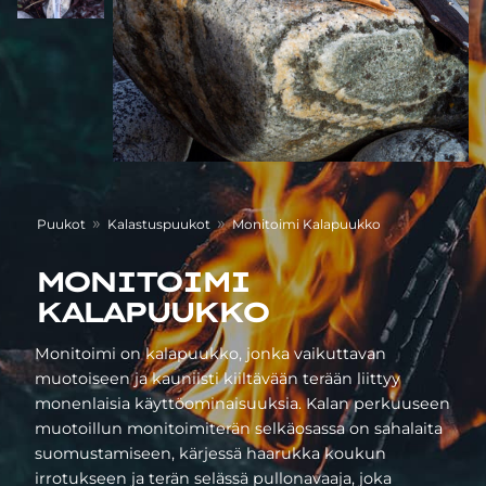
»
»
Puukot
Kalastuspuukot
Monitoimi Kalapuukko
MONITOIMI
KALAPUUKKO
Monitoimi on kalapuukko, jonka vaikuttavan
muotoiseen ja kauniisti kiiltävään terään liittyy
monenlaisia käyttöominaisuuksia. Kalan perkuuseen
muotoillun monitoimiterän selkäosassa on sahalaita
suomustamiseen, kärjessä haarukka koukun
irrotukseen ja terän selässä pullonavaaja, joka