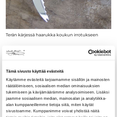
Terän kärjessä haarukka koukun irrotukseen
MONITOIMINEN
KALAPUUKKO
Tämä sivusto käyttää evästeitä
Kalapuukko Monitoimi on kalamiehen
Käytämme evästeitä tarjoamamme sisällön ja mainosten
kaveri, jonka vaikuttavan muotoiseen ja
räätälöimiseen, sosiaalisen median ominaisuuksien
kauniisti kiiltävään terään liittyy
tukemiseen ja kävijämäärämme analysoimiseen. Lisäksi
monenlaisia käyttöominaisuuksia.
jaamme sosiaalisen median, mainosalan ja analytiikka-
alan kumppaneillemme tietoja siitä, miten käytät
Sen vaikuttavan muotoiseen ja
sivustoamme. Kumppanimme voivat yhdistää näitä
kauniisti kiiltävään terään liittyy
tietoja muihin tietoihin, joita olet antanut heille tai joita on