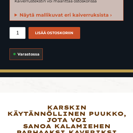
Näytä mallikuvat eri kaiverruksista ›
LISÄÄ OSTOSKORIIN
Varastossa
KARSKIN
KÄYTÄNNÖLLINEN PUUKKO,
JOTA VOI
SANOA KALAMIEHEN
PARHAAKSI KAVERIKSI