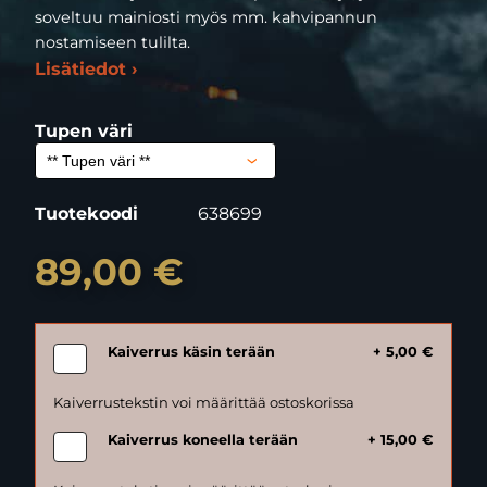
soveltuu mainiosti myös mm. kahvipannun
nostamiseen tulilta.
Lisätiedot ›
Tupen väri
Tuotekoodi
638699
89,00 €
Kaiverrus käsin terään
+ 5,00 €
Kaiverrus koneella terään
+ 15,00 €