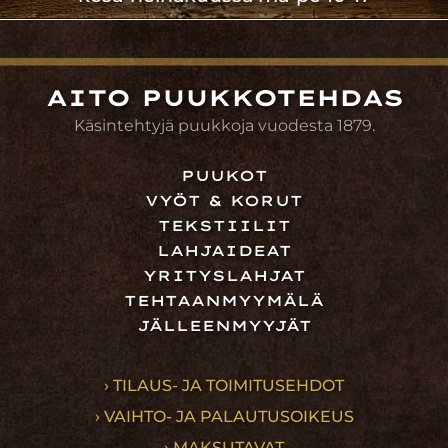
AITO PUUKKOTEHDAS
Käsintehtyjä puukkoja vuodesta 1879.
PUUKOT
VYÖT & KORUT
TEKSTIILIT
LAHJAIDEAT
YRITYSLAHJAT
TEHTAANMYYMÄLÄ
JÄLLEENMYYJÄT
› TILAUS- JA TOIMITUSEHDOT
› VAIHTO- JA PALAUTUSOIKEUS
› MAKSUTAVAT