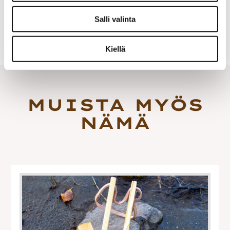
Puukkojen hoito-ohjeet
Salli valinta
Tutustu puukkojen hoito-ohjeisiin ›
Kiellä