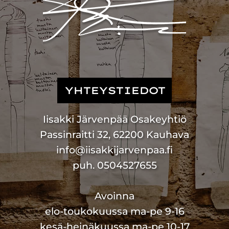
YHTEYSTIEDOT
Iisakki Järvenpää Osakeyhtiö
Passinraitti 32, 62200 Kauhava
info@iisakkijarvenpaa.fi
puh. 0504527655
Avoinna
elo-toukokuussa ma-pe 9-16
kesä-heinäkuussa ma-pe 10-17