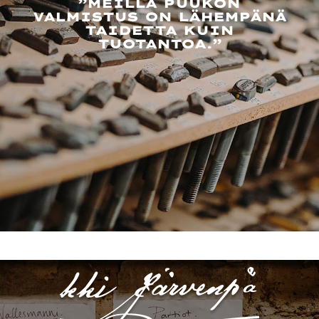
”MEILLÄ PUUKON
VALMISTUS ON LÄHEMPÄNÄ
TAIDETTA KUIN
TUOTANTOA.”