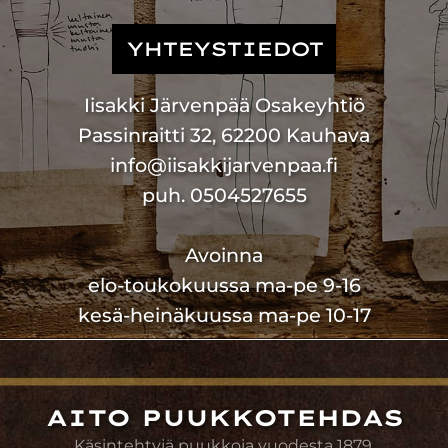
YHTEYSTIEDOT
Iisakki Järvenpää Osakeyhtiö
Passinraitti 32, 62200 Kauhava
info@iisakkijarvenpaa.fi
puh. 0504527655
Avoinna
elo-toukokuussa ma-pe 9-16
kesä-heinäkuussa ma-pe 10-17
AITO PUUKKOTEHDAS
Käsintehtyjä puukkoja vuodesta 1879.