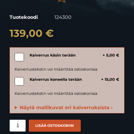
Tuotekoodi
124300
139,00 €
Kaiverrus käsin terään
+ 5,00 €
Kaiverrus koneella terään
+ 15,00 €
Näytä mallikuvat eri kaiverruksista ›
LISÄÄ OSTOSKORIIN