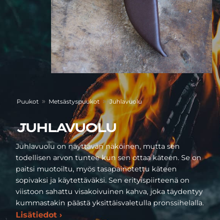
»
»
Puukot
Metsästyspuukot
Juhlavuolu
JUHLAVUOLU
Juhlavuolu on näyttävän näköinen, mutta sen
todellisen arvon tuntee kun sen ottaa käteen. Se on
paitsi muotoiltu, myös tasapainotettu käteen
sopivaksi ja käytettäväksi. Sen erityispiirteenä on
viistoon sahattu visakoivuinen kahva, joka täydentyy
kummastakin päästä yksittäisvaletulla pronssihelalla.
Lisätiedot ›