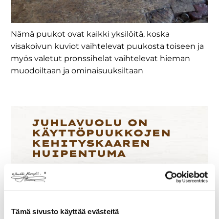
Nämä puukot ovat kaikki yksilöitä, koska
visakoivun kuviot vaihtelevat puukosta toiseen ja
myös valetut pronssihelat vaihtelevat hieman
muodoiltaan ja ominaisuuksiltaan
JUHLAVUOLU ON
KÄYTTÖPUUKKOJEN
KEHITYSKAAREN
HUIPENTUMA
Puukko on näyttävän näköinen, mutta
sen todellisen arvon tuntee kun sen
ottaa käteen. Se on paitsi muotoiltu,
Tämä sivusto käyttää evästeitä
myös tasapainotettu käteen sopivaksi