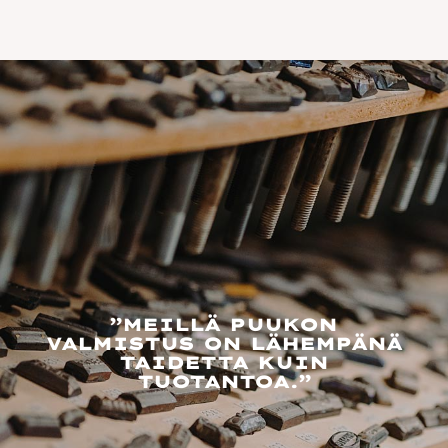
”MEILLÄ PUUKON
VALMISTUS ON LÄHEMPÄNÄ
TAIDETTA KUIN
TUOTANTOA.”