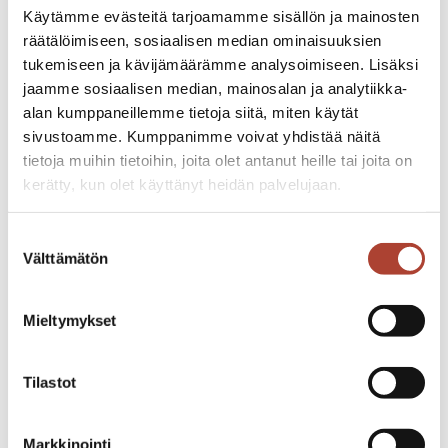
ja käytettäväksi. Sen erityispiirteenä on
Käytämme evästeitä tarjoamamme sisällön ja mainosten
viistoon sahattu visakoivuinen kahva,
räätälöimiseen, sosiaalisen median ominaisuuksien
joka täydentyy kummastakin päästä
tukemiseen ja kävijämäärämme analysoimiseen. Lisäksi
jaamme sosiaalisen median, mainosalan ja analytiikka-
yksittäisvaletulla pronssihelalla.
alan kumppaneillemme tietoja siitä, miten käytät
sivustoamme. Kumppanimme voivat yhdistää näitä
Tämän puukon omintakeinen alahela
tietoja muihin tietoihin, joita olet antanut heille tai joita on
antaa vahvan tuen ja turvan sormille
kerätty, kun olet käyttänyt heidän palvelujaan.
mutta myös siirtää puukon
painopisteen sinne minne se kuuluu.
iisakkijarvenpaa.fi/tietosuoja/
Lisätietoja:
Suostumuksen
Terä on 8 cm mustaa kiillottamatonta
Välttämätön
valinta
hiiliterästä, niin kutsuttu Tyllerö.
Nämä puukot ovat kaikki yksilöitä,
Mieltymykset
koska visakoivun kuviot vaihtelevat
puukosta toiseen ja myös valetut
Tilastot
pronssihelat vaihtelevat hieman
muodoiltaan ja ominaisuuksiltaan.
Visakoivu on öljytty.
Markkinointi