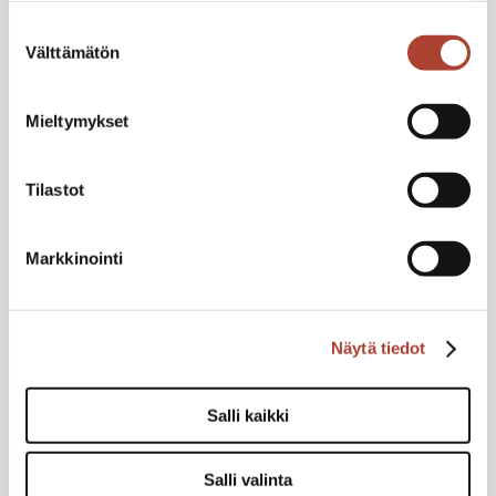
iisakkijarvenpaa.fi/tietosuoja/
Lisätietoja:
Suostumuksen
Välttämätön
valinta
Mieltymykset
Tilastot
PIKKU-IISAKKI KORVAKORU
NAPPIMALLI
Markkinointi
Käsityönä valetut korvakorut
Näytä tiedot
59,00 €
OSTA
Salli kaikki
Salli valinta