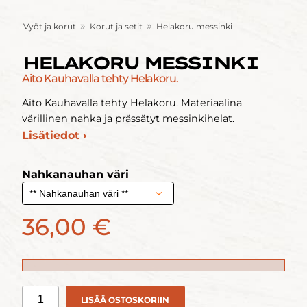
»
»
Vyöt ja korut
Korut ja setit
Helakoru messinki
HELAKORU MESSINKI
Aito Kauhavalla tehty Helakoru.
Aito Kauhavalla tehty Helakoru. Materiaalina
värillinen nahka ja prässätyt messinkihelat.
Lisätiedot ›
Nahkanauhan väri
36,00 €
LISÄÄ OSTOSKORIIN