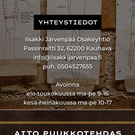
YHTEYSTIEDOT
Iisakki Järvenpää Osakeyhtiö
Passinraitti 32, 62200 Kauhava
info@iisakkijarvenpaa.fi
puh. 0504527655
Avoinna
elo-toukokuussa ma-pe 9-16
kesä-heinäkuussa ma-pe 10-17
AITO PUUKKOTEHDAS