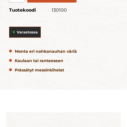
Tuotekoodi
130100
Varastossa
Monta eri nahkanauhan väriä
Kaulaan tai ranteeseen
Prässätyt messinkihelat