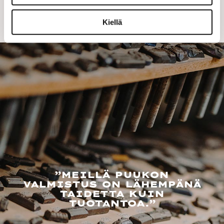
Kiellä
”MEILLÄ PUUKON
VALMISTUS ON LÄHEMPÄNÄ
TAIDETTA KUIN
TUOTANTOA.”