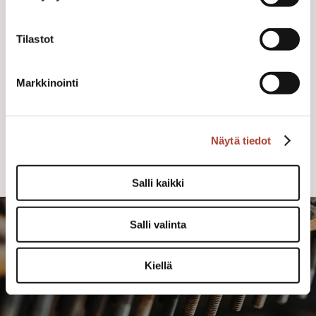
Handcrafted genuine leather belt with nickel
silver ornaments
Tilastot
189,00 €
Buy
Markkinointi
Näytä tiedot
Salli kaikki
Salli valinta
Kiellä