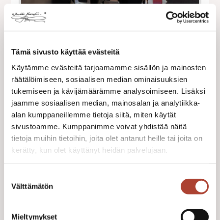
Tämä sivusto käyttää evästeitä
Käytämme evästeitä tarjoamamme sisällön ja mainosten
räätälöimiseen, sosiaalisen median ominaisuuksien
tukemiseen ja kävijämäärämme analysoimiseen. Lisäksi
jaamme sosiaalisen median, mainosalan ja analytiikka-
alan kumppaneillemme tietoja siitä, miten käytät
sivustoamme. Kumppanimme voivat yhdistää näitä
tietoja muihin tietoihin, joita olet antanut heille tai joita on
kerätty, kun olet käyttänyt heidän palvelujaan.
iisakkijarvenpaa.fi/tietosuoja/
Lisätietoja:
Suostumuksen
Välttämätön
valinta
HELAVYÖ BELT NICKEL SILVER 115
CM
Mieltymykset