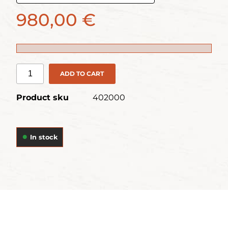
980,00 €
ADD TO CART
Product sku
402000
In stock