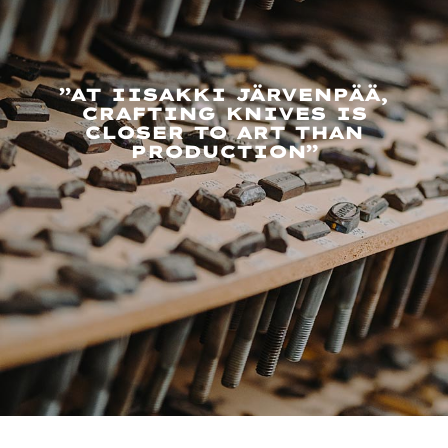
”AT IISAKKI JÄRVENPÄÄ,
CRAFTING KNIVES IS
CLOSER TO ART THAN
PRODUCTION”