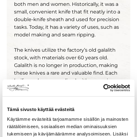
both men and women. Historically, it was a
small, convenient knife that fit neatly into a
double-knife sheath and used for precision
tasks. Today, it has a variety of uses, such as
model making and seam ripping.
The knives utilize the factory’s old galalith
stock, with materials over 60 years old.
Galalith is no longer in production, making
these knives a rare and valuable find. Each
knife can be personalized with engraving,
such as the owner’s name.
Galalith knives make a superb gift and a
Tämä sivusto käyttää evästeitä
remarkable addition to any collection.
Käytämme evästeitä tarjoamamme sisällön ja mainosten
Total length:
15,5 cm,
knife length
: 12,5 cm,
räätälöimiseen, sosiaalisen median ominaisuuksien
blade length:
6 cm.
tukemiseen ja kävijämäärämme analysoimiseen. Lisäksi