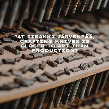
”AT IISAKKI JÄRVENPÄÄ,
CRAFTING KNIVES IS
CLOSER TO ART THAN
PRODUCTION”