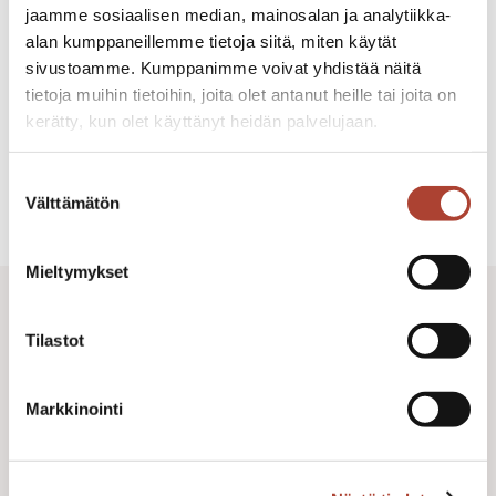
Weight:
26 grams
jaamme sosiaalisen median, mainosalan ja analytiikka-
Blade material:
Polished carbon steel
alan kumppaneillemme tietoja siitä, miten käytät
Handle material:
Galalith, brass
sivustoamme. Kumppanimme voivat yhdistää näitä
tietoja muihin tietoihin, joita olet antanut heille tai joita on
MAINTENANCE
kerätty, kun olet käyttänyt heidän palvelujaan.
INSTRUCTIONS
View our knife care instructions ›
iisakkijarvenpaa.fi/tietosuoja/
Lisätietoja:
Suostumuksen
Välttämätön
valinta
Mieltymykset
Tilastot
Markkinointi