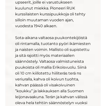
upseerit, joille ei varustukseen
kuulunut miekka. Pioneeri RUK
kurssilaisten kurssipuukkoja oli tehty
silloin muutaman vuoden ajan,
vuodesta 1940 alkaen.
Sota-aikana valtaosa puukontekijöistä
oli rintamalla, tuotanto pyöri ikämiesten
ja naisten voimin. Mallisto oli supistettu
ja sitä rajoitti myös materiaalien
säännöstely. Valtaosa valmistuneista
puukoista oli mallia Erikoisvuolu. Siinä
oli 10 cm kiillotettu hiiliteräs terä ns
veriuralla, kahva oli koivun tuohta,
kahvan päässä oli visakoivuinen
”koukku” ja lakkauksen alla Suomen
leijonavaakuna. Terän ja kahvan välissä
oleva hela tehtiin säännöstelyn vuoksi