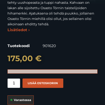
tehty uushopeasta ja tuppi nahasta. Kahvaan on
lakan alle sijoitettu Osasto Törnin taistelijoiden
hihamerkki. Ajatuksena oli tehdä puukko, jollainen
Osasto Törnin miehillä olisi ollut, jos sellainen olisi
aikoinaan ehditty tehdä.
Lisätiedot ›
Tuotekoodi
901620
175,00 €
LISÄÄ OSTOSKORIIN
Varastossa