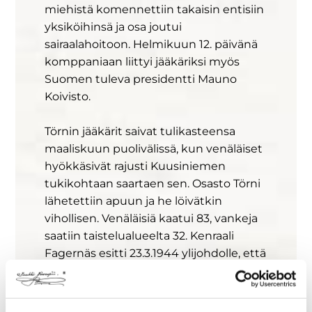
miehistä komennettiin takaisin entisiin
yksiköihinsä ja osa joutui
sairaalahoitoon. Helmikuun 12. päivänä
komppaniaan liittyi jääkäriksi myös
Suomen tuleva presidentti Mauno
Koivisto.
Törnin jääkärit saivat tulikasteensa
maaliskuun puolivälissä, kun venäläiset
hyökkäsivät rajusti Kuusiniemen
tukikohtaan saartaen sen. Osasto Törni
lähetettiin apuun ja he löivätkin
vihollisen. Venäläisiä kaatui 83, vankeja
saatiin taistelualueelta 32. Kenraali
Fagernäs esitti 23.3.1944 ylijohdolle, että
Lauri Törni palkittaisiin ansioistaan
Mannerheim-ristillä, mutta esitystä ei
hyväksytty.