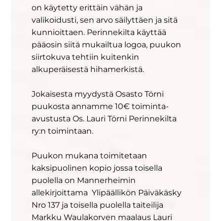
on käytetty erittäin vähän ja
valikoidusti, sen arvo säilyttäen ja sitä
kunnioittaen. Perinnekilta käyttää
pääosin siitä mukailtua logoa, puukon
siirtokuva tehtiin kuitenkin
alkuperäisestä hihamerkistä.
Jokaisesta myydystä Osasto Törni
puukosta annamme 10€ toiminta-
avustusta Os. Lauri Törni Perinnekilta
ry:n toimintaan.
Puukon mukana toimitetaan
kaksipuolinen kopio jossa toisella
puolella on Mannerheimin
allekirjoittama Ylipäällikön Päiväkäsky
Nro 137 ja toisella puolella taiteilija
Markku Waulakorven maalaus Lauri