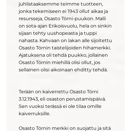
juhlistaaksemme teimme tuotteen,
jonka tekemiseen ei 1943 ollut aikaa ja
resursseja, Osasto Törni-puukon. Malli
on sota-ajan Erikoisvuolu, hela on sinkin
sijaan tehty uushopeasta ja tuppi
nahasta. Kahvaan on lakan alle sijoitettu
Osasto Törnin taistelijoiden hihamerkki.
Ajatuksena oli tehdä puukko, jollainen
Osasto Törnin miehillä olisi ollut, jos
sellainen olisi aikoinaan ehditty tehdä.
Terään on kaiverrettu Osasto Törni
3.12.1943, eli osaston perustamispäivä.
Sen vuoksi terässä ei ole tilaa omille
kaiverruksille.
Osasto Törnin merkki on suojattu ja sitä