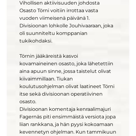
Vihollisen aktiivisuuden johdosta
Osasto Törni voitiin irrottaa vasta
vuoden viimeisenä päivänä 1.
Divisioonan lohkolle Jouhivaaraan, joka
oli suunniteltu komppanian
tukikohdaksi.
Törnin jääkäreistä kasvoi
kovamaineinen osasto, joka lähetettiin
aina apuun sinne, jossa taistelut olivat
kiivaimmillaan. Tiukan
koulutusohjelman olivat laatineet Törni
itse sekä divisioonan operatiivinen
osasto.
Divisioonan komentaja kenraalimajuri
Fagernäs piti ensimmäistä versiota jopa
liian rankkana, ja hän pyysi kokoamaan
kevennetyn ohjelman. Kun tammikuun