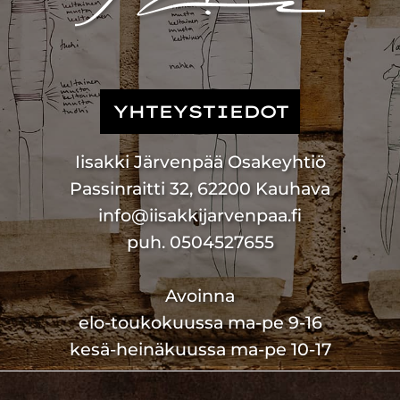
YHTEYSTIEDOT
Iisakki Järvenpää Osakeyhtiö
Passinraitti 32, 62200 Kauhava
info@iisakkijarvenpaa.fi
puh. 0504527655
Avoinna
elo-toukokuussa ma-pe 9-16
kesä-heinäkuussa ma-pe 10-17