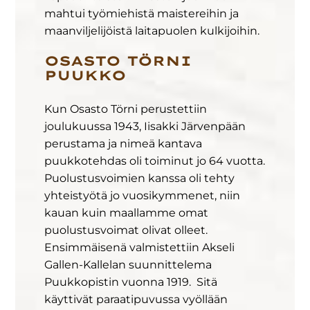
mahtui työmiehistä maistereihin ja
maanviljelijöistä laitapuolen kulkijoihin.
OSASTO TÖRNI
PUUKKO
Kun Osasto Törni perustettiin
joulukuussa 1943, Iisakki Järvenpään
perustama ja nimeä kantava
puukkotehdas oli toiminut jo 64 vuotta.
Puolustusvoimien kanssa oli tehty
yhteistyötä jo vuosikymmenet, niin
kauan kuin maallamme omat
puolustusvoimat olivat olleet.
Ensimmäisenä valmistettiin Akseli
Gallen-Kallelan suunnittelema
Puukkopistin vuonna 1919. Sitä
käyttivät paraatipuvussa vyöllään