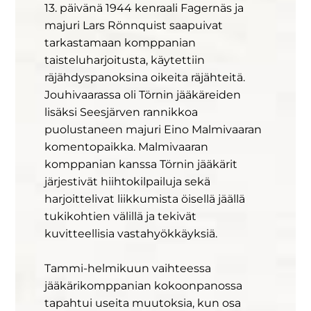
13. päivänä 1944 kenraali Fagernäs ja
majuri Lars Rönnquist saapuivat
tarkastamaan komppanian
taisteluharjoitusta, käytettiin
räjähdyspanoksina oikeita räjähteitä.
Jouhivaarassa oli Törnin jääkäreiden
lisäksi Seesjärven rannikkoa
puolustaneen majuri Eino Malmivaaran
komentopaikka. Malmivaaran
komppanian kanssa Törnin jääkärit
järjestivät hiihtokilpailuja sekä
harjoittelivat liikkumista öisellä jäällä
tukikohtien välillä ja tekivät
kuvitteellisia vastahyökkäyksiä.
Tammi-helmikuun vaihteessa
jääkärikomppanian kokoonpanossa
tapahtui useita muutoksia, kun osa