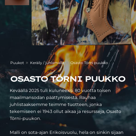
»
»
Puukot
Keräily / juhlamallit
Osasto Törni puukko
OSASTO TÖRNI PUUKKO
Keväällä 2025 tuli kuluneeksi 80 vuotta toisen
maailmansodan päättymisestä. Rauhaa
juhlistaaksemme teimme tuotteen, jonka
tekemiseen ei 1943 ollut aikaa ja resursseja, Osasto
Törni-puukon.
Malli on sota-ajan Erikoisvuolu, hela on sinkin sijaan