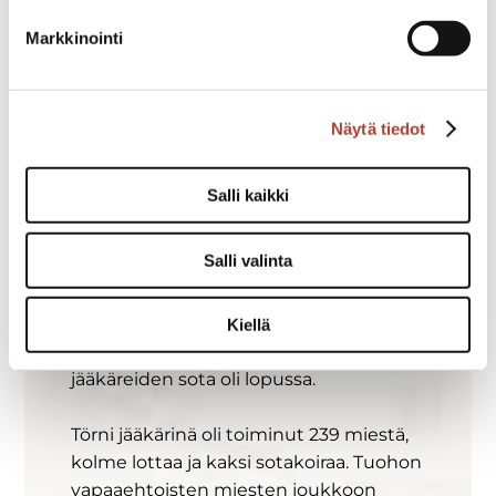
7.7. esityksensä Mannerheim-ristin
Markkinointi
myöntämisestä Lauri Törnille.
Fagernäsin toivomus oli, että Törni saisi
kantaa Mannerheim-ristiä, sillä hänen
Näytä tiedot
onnensa ei voine aina jatkua. Kaksi
päivää myöhemmin risti myönnettiin.
Syyskuun 4. päivänä 1944 esikunnasta
Salli kaikki
ilmoitettiin Tolvajärvelle marssineelle
komppanialle, että aselepo astuisi
Salli valinta
voimaan klo 7.00 seuraavana aamuna.
Lauri Törni piti illalla puhuttelun koko
komppanialle, jakoi viimeiset
Kiellä
kunniamerkit ja ylennykset. Törnin
jääkäreiden sota oli lopussa.
Törni jääkärinä oli toiminut 239 miestä,
kolme lottaa ja kaksi sotakoiraa. Tuohon
vapaaehtoisten miesten joukkoon