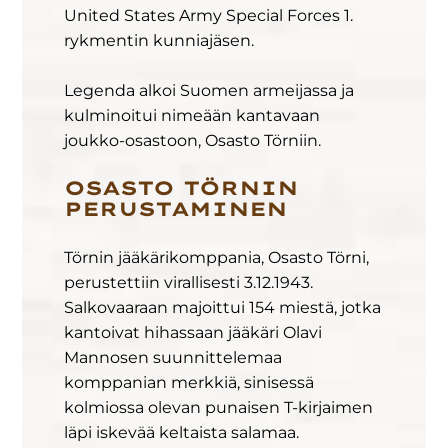
United States Army Special Forces 1.
rykmentin kunniajäsen.
Legenda alkoi Suomen armeijassa ja
kulminoitui nimeään kantavaan
joukko-osastoon, Osasto Törniin.
OSASTO TÖRNIN
PERUSTAMINEN
Törnin jääkärikomppania, Osasto Törni,
perustettiin virallisesti 3.12.1943.
Salkovaaraan majoittui 154 miestä, jotka
kantoivat hihassaan jääkäri Olavi
Mannosen suunnittelemaa
komppanian merkkiä, sinisessä
kolmiossa olevan punaisen T-kirjaimen
läpi iskevää keltaista salamaa.