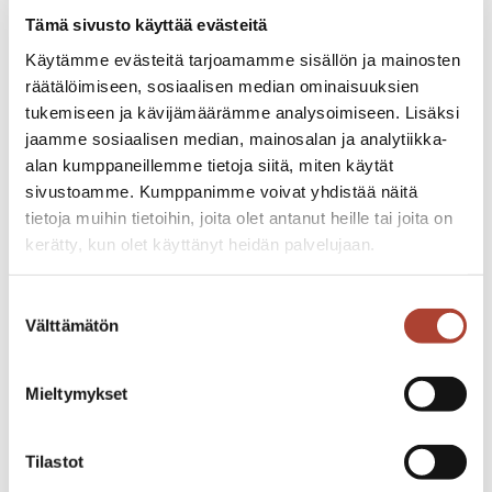
Tämä sivusto käyttää evästeitä
Törnin jääkärit lähetettiin aina apuun
Käytämme evästeitä tarjoamamme sisällön ja mainosten
sinne, missä tilanne oli pahin.
räätälöimiseen, sosiaalisen median ominaisuuksien
Kesäkuussa 1944 tukikohta Leijonassa
tukemiseen ja kävijämäärämme analysoimiseen. Lisäksi
oli vaarallinen tilanne, sillä entisistä
jaamme sosiaalisen median, mainosalan ja analytiikka-
vangeista koostunut komppania oli
alan kumppaneillemme tietoja siitä, miten käytät
karannut heti venäläisten
sivustoamme. Kumppanimme voivat yhdistää näitä
tykistökeskityksen alettua. Vihollinen
tietoja muihin tietoihin, joita olet antanut heille tai joita on
valtasi tukikohdan ja jääkäreiden
kerätty, kun olet käyttänyt heidän palvelujaan.
vastaiskulla saatiin osa menetetyistä
asemista takaisin.
iisakkijarvenpaa.fi/tietosuoja/
Lisätietoja:
Suostumuksen
Taistelut seurasivat toisiaan.
Välttämätön
valinta
Ravanmäen rajuissa taisteluissa he
pelastivat omat joukot viiden
Mieltymykset
neuvostopataljoonan mottiin
joutumiselta. Komppanian tappiot
olivat suuret, lähes viidennes koko
Tilastot
vahvuudesta. Kenraali Fagernäs uudisti