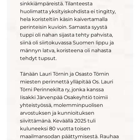
sinkkiämpäreistä. Tilanteesta
huolimatta yksityiskohdista ei tingitty,
hela koristeltiin käsin kaivertamalla
perinteisin kuvioin. Samasta syystä
tuppi oli nahan sijasta tehty pahvista,
siinä oli siirtokuvassa Suomen lippu ja
männyn latva, koristeena oli nahasta
tehdyt tupsut.
Tänään Lauri Törnin ja Osasto Törnin
miesten perinnettä ylläpitää Os. Lauri
Törni Perinnekilta ry, jonka kanssa
Iisakki Järvenpää Osakeyhtiö toimii
yhteistyössä, molemminpuolisen
arvostuksen ja kunnioituksen
siivittämänä. Keväällä 2025 tuli
kuluneeksi 80 vuotta toisen
maailmansodan päättymisestä. Rauhaa