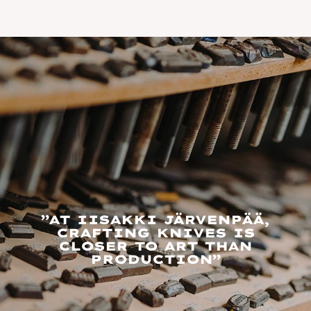
”AT IISAKKI JÄRVENPÄÄ,
CRAFTING KNIVES IS
CLOSER TO ART THAN
PRODUCTION”