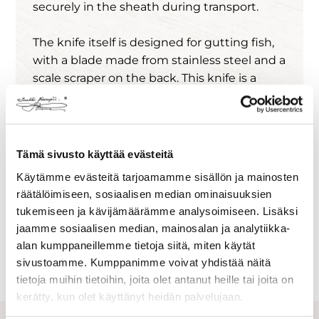
securely in the sheath during transport.
The knife itself is designed for gutting fish,
with a blade made from stainless steel and a
scale scraper on the back. This knife is a
great gift for any fishing enthusiast, and its
wooden sheath also allows for impressive
company logo embossing.
Tämä sivusto käyttää evästeitä
Total length:
28 cm,
knife length:
27 cm,
Käytämme evästeitä tarjoamamme sisällön ja mainosten
blade length:
15 cm
räätälöimiseen, sosiaalisen median ominaisuuksien
Weight
: 126 grams
tukemiseen ja kävijämäärämme analysoimiseen. Lisäksi
Blade material:
Polished stainless steel
jaamme sosiaalisen median, mainosalan ja analytiikka-
Handle material:
Curly birch, brass
alan kumppaneillemme tietoja siitä, miten käytät
sivustoamme. Kumppanimme voivat yhdistää näitä
tietoja muihin tietoihin, joita olet antanut heille tai joita on
kerätty, kun olet käyttänyt heidän palvelujaan.