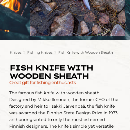
»
»
Knives
Fishing Knives
Fish Knife with Wooden Sheath
FISH KNIFE WITH
WOODEN SHEATH
Great gift for fishing enthusiasts
The famous fish knife with wooden sheath.
Designed by Mikko Ilmonen, the former CEO of the
factory and heir to Iisakki Järvenpää, the fish knife
was awarded the Finnish State Design Prize in 1973,
an honor granted to only the most esteemed
Finnish designers. The knife’s simple yet versatile