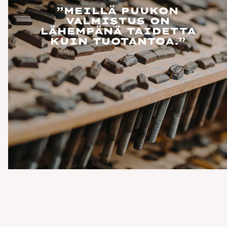
”MEILLÄ PUUKON
VALMISTUS ON
LÄHEMPÄNÄ TAIDETTA
KUIN TUOTANTOA.”
ISAKKI
TÖRNI PUUKKO
RVENPÄÄ 140V
Puukko Osasto Lauri
Törni perinnekillan
logolla
5,00 €
OSTA
185,00 €
OSTA