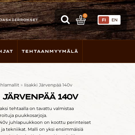
0
FI
EN
DASKIERROKSET
HJAT
TEHTAANMYYMÄLÄ
»
uhlamallit
Iisakki Järvenpää 140v
 JÄRVENPÄÄ 140V
ksi tehtaalla on tavattu valmistaa
roituja puukkosarjoja.
140v juhlapuukkoon on koottu perinteiset
ja tekniikat. Malli on yksi ensimmäisiä