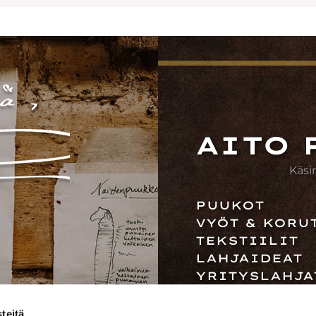
AITO 
Käsi
PUUKOT
VYÖT & KORU
TEKSTIILIT
LAHJAIDEAT
YRITYSLAHJA
TEHTAANMYY
JÄLLEENMYYJ
teitä