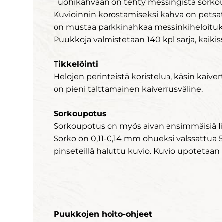
Tuohikahvaan on tehty messingistä sorkoup
Kuvioinnin korostamiseksi kahva on petsat
on mustaa parkkinahkaa messinkiheloituk
Puukkoja valmistetaan 140 kpl sarja, kaikis
Tikkelöinti
Helojen perinteistä koristelua, käsin kaiver
on pieni talttamainen kaiverrusväline.
Sorkoupotus
Sorkoupotus on myös aivan ensimmäisiä Iis
Sorko on 0,11-0,14 mm ohueksi valssattua 5m
pinseteillä haluttu kuvio. Kuvio upotetaan p
Puukkojen hoito-ohjeet