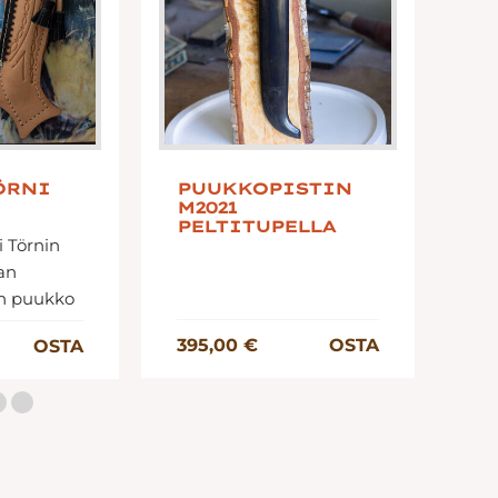
ÖRNI
PUUKKOPISTIN
I
M2021
JÄ
PELTITUPELLA
i Törnin
an
on puukko
38
395,00 €
OSTA
OSTA