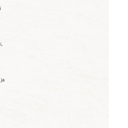
i
,
ja