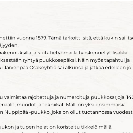
iin vuonna 1879. Tämä tarkoitti sitä, että kukin sai its
äjyyden.
rakennuksilla ja rautatietyömailla työskennellyt Iisakki
töksestään ryhtyä puukkosepäksi. Näin myös tapahtui ja
Järvenpää Osakeyhtiö sai alkunsa ja jatkaa edelleen jo
u valmistaa rajoitettuja ja numeroituja puukkosarjoja. 14
aalit, muodot ja tekniikat. Malli on yksi ensimmäisiä
an Nuppipää -puukko, joka on ollut tuotannossa vuodest
uukon ja tupen helat on koristeltu tikkelöimällä.