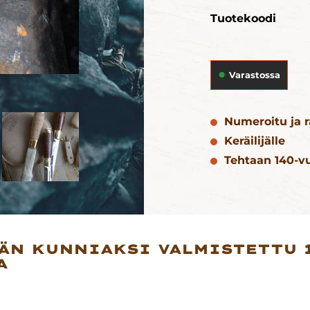
Tuotekoodi
Varastossa
Numeroitu ja r
Keräilijälle
Tehtaan 140-v
VÄN KUNNIAKSI VALMISTETTU 
A