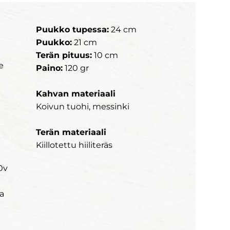
Puukko tupessa:
24 cm
Puukko:
21 cm
Terän pituus:
10 cm
e
Paino:
120 gr
Kahvan materiaali
Koivun tuohi, messinki
Terän materiaali
Kiillotettu hiiliteräs
0v
a