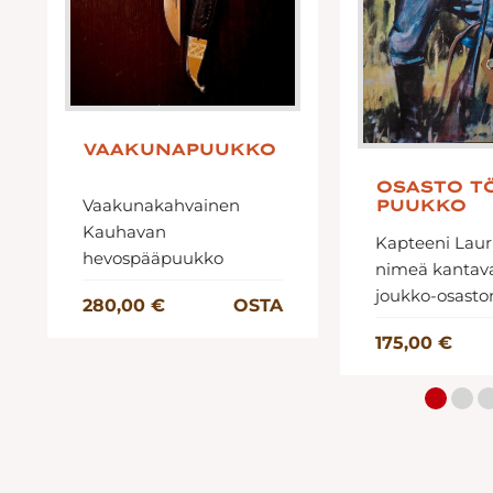
VAAKUNAPUUKKO
OSASTO T
Vaakunakahvainen
PUUKKO
Kauhavan
Kapteeni Laur
hevospääpuukko
nimeä kantav
joukko-osast
280,00 €
OSTA
175,00 €