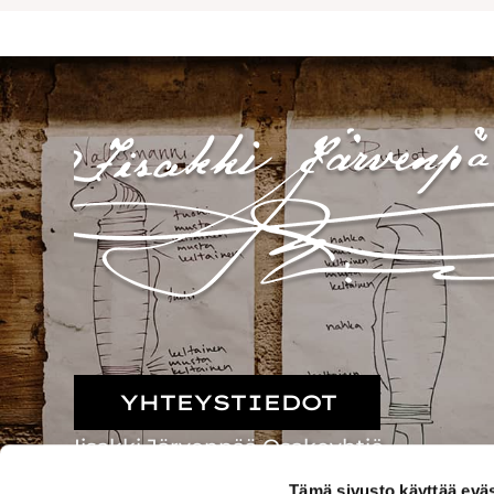
YHTEYSTIEDOT
Iisakki Järvenpää Osakeyhtiö
Passinraitti 32, 62200 Kauhava
Tämä sivusto käyttää eväs