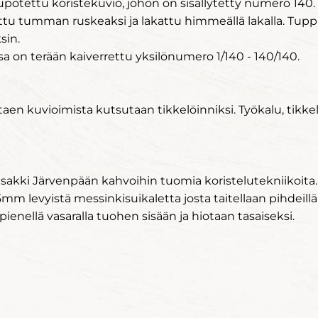
otettu koristekuvio, johon on sisällytetty numero 140.
tu tumman ruskeaksi ja lakattu himmeällä lakalla. Tupp
sin.
sa on terään kaiverrettu yksilönumero 1/140 - 140/140.
taen kuvioimista kutsutaan tikkelöinniksi. Työkalu, tikkeli
akki Järvenpään kahvoihin tuomia koristelutekniikoita.
m levyistä messinkisuikaletta josta taitellaan pihdeillä 
ienellä vasaralla tuohen sisään ja hiotaan tasaiseksi.