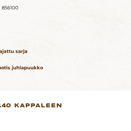
856100
ajattu sarja
uotis juhlapuukko
140 KAPPALEEN