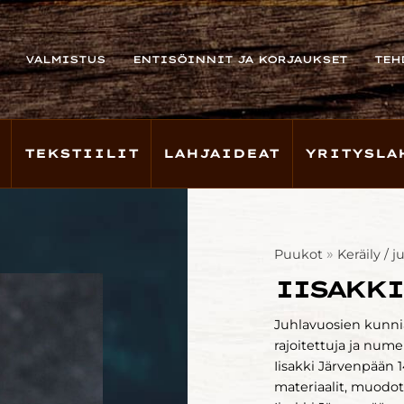
VALMISTUS
ENTISÖINNIT JA KORJAUKSET
TEH
TEKSTIILIT
LAHJAIDEAT
YRITYSLA
»
Puukot
Keräily / j
IISAKKI
Juhlavuosien kunnia
rajoitettuja ja nume
Iisakki Järvenpään 
materiaalit, muodot 