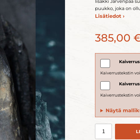
Iisakki Järvenpää 
puukko, joka on oll
Lisätiedot ›
385,00 
Kaiverrus
Kaiverrus
Näytä malliku
L