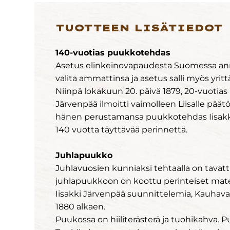
TUOTTEEN LISÄTIEDOT
140-vuotias puukkotehdas
Asetus elinkeinovapaudesta Suomessa annett
valita ammattinsa ja asetus salli myös yritt
Niinpä lokakuun 20. päivä 1879, 20-vuotias 
Järvenpää ilmoitti vaimolleen Liisalle pää
hänen perustamansa puukkotehdas Iisakki 
140 vuotta täyttävää perinnettä.
Juhlapuukko
Juhlavuosien kunniaksi tehtaalla on tavatt
juhlapuukkoon on koottu perinteiset materi
Iisakki Järvenpää suunnittelemia, Kauhav
1880 alkaen.
Puukossa on hiiliterästerä ja tuohikahva. P