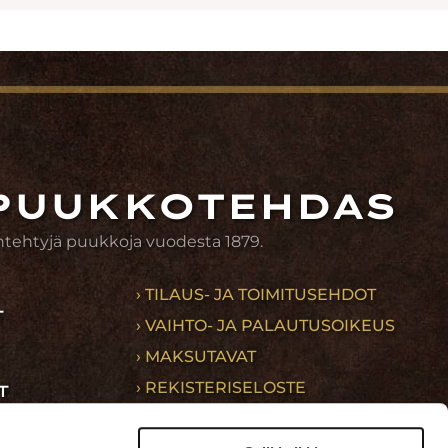
PUUKKOTEHDAS
ntehtyjä puukkoja vuodesta 1879.
› TILAUS- JA TOIMITUSEHDOT
T
› VAIHTO- JA PALAUTUSOIKEUS
› MAKSUTAVAT
› REKISTERISELOSTE
T
MÄLÄ
› UUTISKIRJETILAUS
ÄT