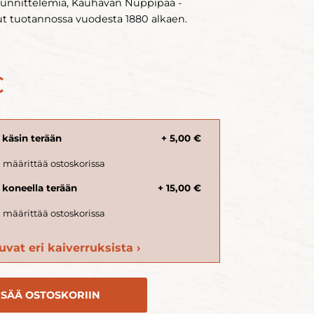
suunnittelemia, Kauhavan Nuppipää -
ut tuotannossa vuodesta 1880 alkaen.
€
 käsin terään
+ 5,00 €
 koneella terään
+ 15,00 €
vat eri kaiverruksista ›
ISÄÄ OSTOSKORIIN