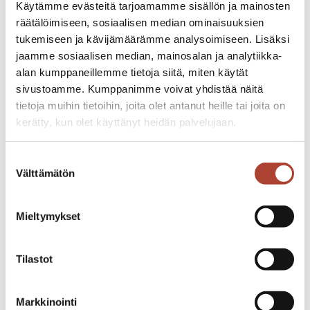
Käytämme evästeitä tarjoamamme sisällön ja mainosten
joka on samaa materiaalia kuin metsästys-
räätälöimiseen, sosiaalisen median ominaisuuksien
ja vaelluspuukoissakin, joten sitä voi hyvin
tukemiseen ja kävijämäärämme analysoimiseen. Lisäksi
käyttää vaikka vuolemiseen, kiehisten
jaamme sosiaalisen median, mainosalan ja analytiikka-
tekoon tai laavun pystytykseen. Pienempi
alan kumppaneillemme tietoja siitä, miten käytät
puukko eli Junki toimii tarkemmassa puun
sivustoamme. Kumppanimme voivat yhdistää näitä
työstössä tai vaikka eväiden laitossa tulilla.
tietoja muihin tietoihin, joita olet antanut heille tai joita on
Kaksineuvoiseen Härmänpuukkoon on
kerätty, kun olet käyttänyt heidän palvelujaan.
Vaasan Jaakkoo -nimellä tunnetuksi tullut
vaasalainen toimittaja, kansanedustaja ja
iisakkijarvenpaa.fi/tietosuoja/
Lisätietoja:
Suostumuksen
kirjailija Jaakko Ikola (1887–1951) tehnyt
Välttämätön
valinta
humoristisen käyttöohjeen, joka löytyy
puukon rasian kannesta ja myös tästä
Mieltymykset
kuvien joukosta.
Todellisuudessa puukkoja voi pitää ihan
Tilastot
käyttöpuukkoina, vaikkakin se useimmiten
nähdään roikkumassa Helavyöstä pidoissa,
Markkinointi
häissä tai muissa juhlissa. Julkisiin