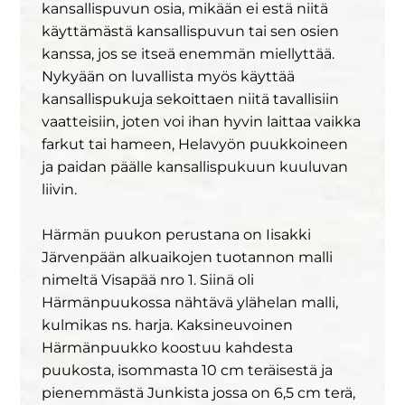
kansallispuvun osia, mikään ei estä niitä
käyttämästä kansallispuvun tai sen osien
kanssa, jos se itseä enemmän miellyttää.
Nykyään on luvallista myös käyttää
kansallispukuja sekoittaen niitä tavallisiin
vaatteisiin, joten voi ihan hyvin laittaa vaikka
farkut tai hameen, Helavyön puukkoineen
ja paidan päälle kansallispukuun kuuluvan
liivin.
Härmän puukon perustana on Iisakki
Järvenpään alkuaikojen tuotannon malli
nimeltä Visapää nro 1. Siinä oli
Härmänpuukossa nähtävä ylähelan malli,
kulmikas ns. harja. Kaksineuvoinen
Härmänpuukko koostuu kahdesta
puukosta, isommasta 10 cm teräisestä ja
pienemmästä Junkista jossa on 6,5 cm terä,