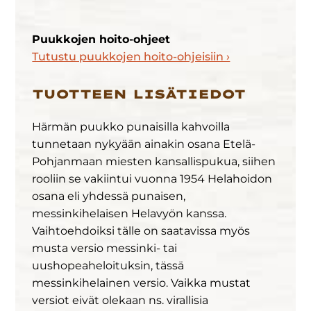
Puukkojen hoito-ohjeet
Tutustu puukkojen hoito-ohjeisiin ›
TUOTTEEN LISÄTIEDOT
Härmän puukko punaisilla kahvoilla
tunnetaan nykyään ainakin osana Etelä-
Pohjanmaan miesten kansallispukua, siihen
rooliin se vakiintui vuonna 1954 Helahoidon
osana eli yhdessä punaisen,
messinkihelaisen Helavyön kanssa.
Vaihtoehdoiksi tälle on saatavissa myös
musta versio messinki- tai
uushopeaheloituksin, tässä
messinkihelainen versio. Vaikka mustat
versiot eivät olekaan ns. virallisia