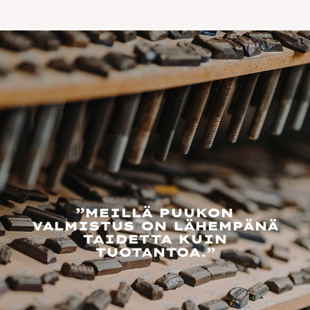
”MEILLÄ PUUKON
VALMISTUS ON LÄHEMPÄNÄ
TAIDETTA KUIN
TUOTANTOA.”