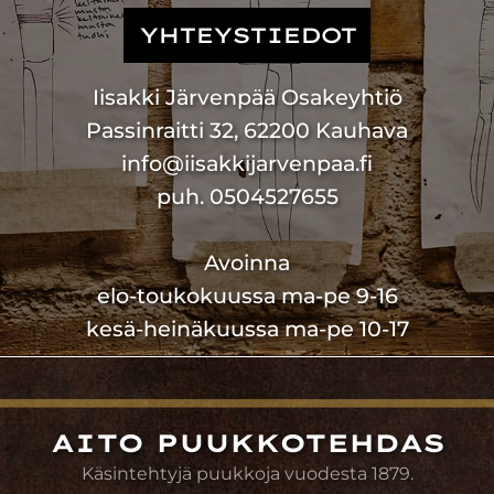
YHTEYSTIEDOT
Iisakki Järvenpää Osakeyhtiö
Passinraitti 32, 62200 Kauhava
info@iisakkijarvenpaa.fi
puh. 0504527655
Avoinna
elo-toukokuussa ma-pe 9-16
kesä-heinäkuussa ma-pe 10-17
AITO PUUKKOTEHDAS
Käsintehtyjä puukkoja vuodesta 1879.