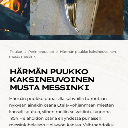
»
»
Puukot
Perinnepuukot
Härmän puukko kaksineuvoinen
musta messinki
HÄRMÄN PUUKKO
KAKSINEUVOINEN
MUSTA MESSINKI
Härmän puukko punaisilla kahvoilla tunnetaan
nykyään ainakin osana Etelä-Pohjanmaan miesten
kansallispukua, siihen rooliin se vakiintui vuonna
1954 Helahoidon osana eli yhdessä punaisen,
messinkihelaisen Helavyön kanssa. Vaihtoehdoiksi