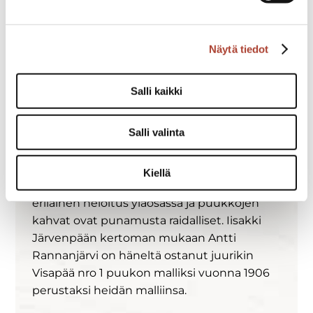
tilaisuuksiin vaihtoehdoksi puukkoon on
myös saatavissa pelkät kahvat ilman teriä,
jolloin terälliset puukot voi jättää kotiin ja
Näytä tiedot
laittaa tuppeen terättömät Tanhukahvat.
Ulkoisesti niissä ei näe eroa onko puukoissa
Salli kaikki
terät vai ei.
Salli valinta
Hyvin saman näköistä puukkoa ovat
valmistaneet myös Rannanjärven suvun
puukkosepät Härmässä. Heidän
Kiellä
valmistamissaan on tupessa hieman
erilainen heloitus yläosassa ja puukkojen
kahvat ovat punamusta raidalliset. Iisakki
Järvenpään kertoman mukaan Antti
Rannanjärvi on häneltä ostanut juurikin
Visapää nro 1 puukon malliksi vuonna 1906
perustaksi heidän malliinsa.