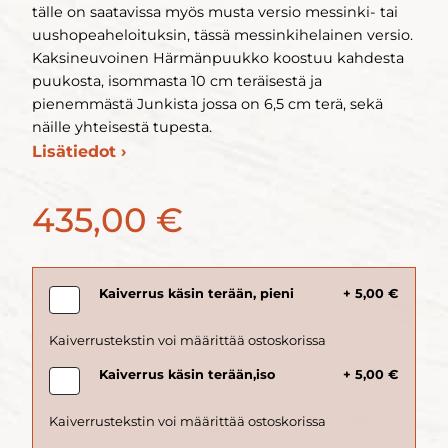
tälle on saatavissa myös musta versio messinki- tai
uushopeaheloituksin, tässä messinkihelainen versio.
Kaksineuvoinen Härmänpuukko koostuu kahdesta
puukosta, isommasta 10 cm teräisestä ja
pienemmästä Junkista jossa on 6,5 cm terä, sekä
näille yhteisestä tupesta.
Lisätiedot ›
435,00 €
Kaiverrus käsin terään, pieni
+ 5,00 €
Kaiverrus käsin terään,iso
+ 5,00 €