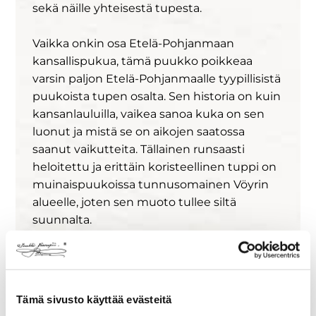
sekä näille yhteisestä tupesta.
Vaikka onkin osa Etelä-Pohjanmaan
kansallispukua, tämä puukko poikkeaa
varsin paljon Etelä-Pohjanmaalle tyypillisistä
puukoista tupen osalta. Sen historia on kuin
kansanlauluilla, vaikea sanoa kuka on sen
luonut ja mistä se on aikojen saatossa
saanut vaikutteita. Tällainen runsaasti
heloitettu ja erittäin koristeellinen tuppi on
muinaispuukoissa tunnusomainen Vöyrin
alueelle, joten sen muoto tullee siltä
suunnalta.
Puukkojen mallina on tuo aiemmin
mainittu Visapää nro 1, joka oli aikoinaan
Iisakki Järvenpään työpuukkojen
Tämä sivusto käyttää evästeitä
perusmallistoa. Puukossa on hiiliterästerä,