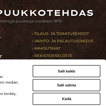
PUUKKOTEHDAS
ntehtyjä puukkoja vuodesta 1879.
› TILAUS- JA TOIMITUSEHDOT
T
› VAIHTO- JA PALAUTUSOIKEUS
› MAKSUTAVAT
› REKISTERISELOSTE
T
MÄLÄ
› UUTISKIRJETILAUS
ÄT
› TAPAHTUMAT
Salli kaikki
an
› AVOIMET TYÖPAIKAT
sen median,
Salli valinta
on kerätty,
Kiellä