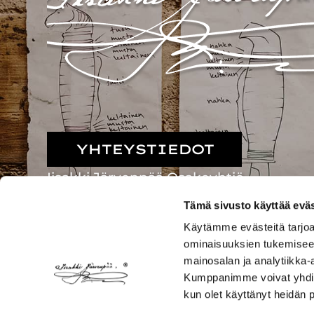
YHTEYSTIEDOT
Iisakki Järvenpää Osakeyhtiö
Passinraitti 32, 62200 Kauhava
Tämä sivusto käyttää eväs
info@iisakkijarvenpaa.fi
Käytämme evästeitä tarjoa
puh. 0504527655
ominaisuuksien tukemisee
mainosalan ja analytiikka-
Kumppanimme voivat yhdistää 
Avoinna
kun olet käyttänyt heidän 
elo-toukokuussa ma-pe 9-16