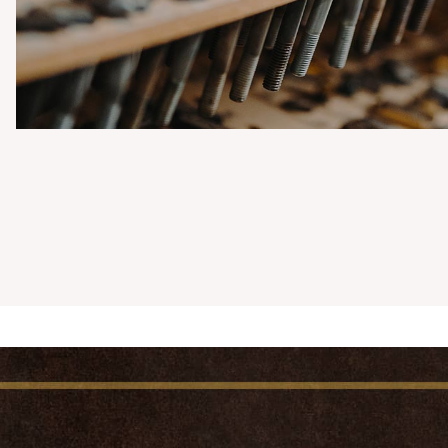
musta tai punainen
vaalealla nahalla
5,00 €
OSTA
340,00 €
OSTA