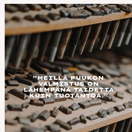
”MEILLÄ PUUKON
VALMISTUS ON
LÄHEMPÄNÄ TAIDETTA
KUIN TUOTANTOA.”
ASTEN
HÄRMÄN
ELAHOITO,
YKSINEUVOINEN
UN/MESSINKI
JA HELAVYÖ
MESSINKI
sten Junki ilman
Setti joko kokonaan
ää ja helavyö