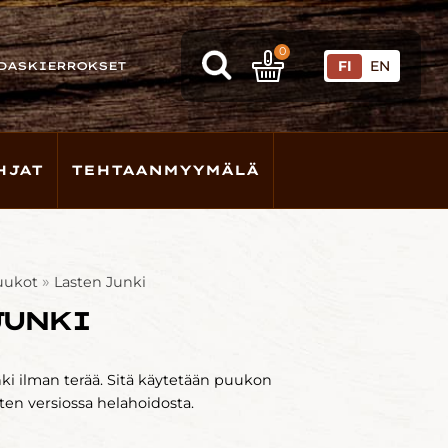
0
FI
EN
DASKIERROKSET
HJAT
TEHTAANMYYMÄLÄ
»
uukot
Lasten Junki
JUNKI
ki ilman terää. Sitä käytetään puukon
asten versiossa helahoidosta.