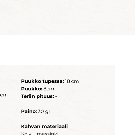
Puukko tupessa:
18 cm
Puukko:
8cm
nen
Terän pituus:
-
Paino:
30 gr
Kahvan materiaali
Koivu, messinki