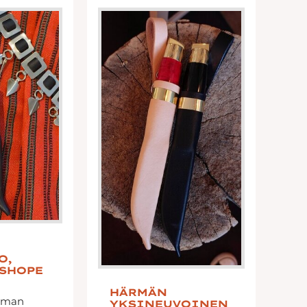
L
O,
H
SHOPE
P
La
HÄRMÄN
ilman
YKSINEUVOINEN
ter