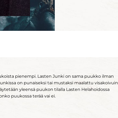
ukoista pienempi. Lasten Junki on sama puukko ilman
 Junkissa on punaiseksi tai mustaksi maalattu visakoivui
äytetään yleensä puukon tilalla Lasten Helahoidossa
onko puukossa terää vai ei.