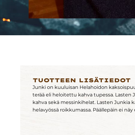
TUOTTEEN LISÄTIEDOT
Junki on kuuluisan Helahoidon kaksoispu
terää eli heloitettu kahva tupessa. Lasten
kahva sekä messinkihelat. Lasten Junkia k
helavyössä roikkumassa. Päällepäin ei näy 