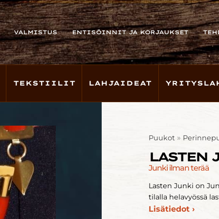
VALMISTUS
ENTISÖINNIT JA KORJAUKSET
TEH
TEKSTIILIT
LAHJAIDEAT
YRITYSLA
»
Puukot
Perinnep
LASTEN 
Junki ilman terää
Lasten Junki on Jun
tilalla helavyössä l
Lisätiedot ›