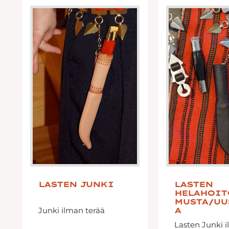
LASTEN JUNKI
LASTEN
HELAHOIT
MUSTA/UU
Junki ilman terää
A
Lasten Junki 