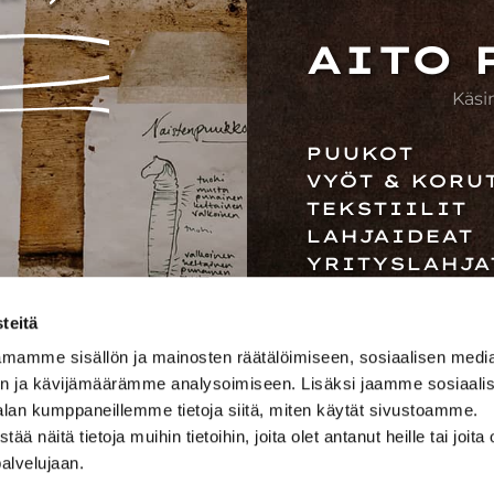
AITO 
Käsi
PUUKOT
VYÖT & KORU
TEKSTIILIT
LAHJAIDEAT
YRITYSLAHJA
TEHTAANMYY
JÄLLEENMYYJ
teitä
mamme sisällön ja mainosten räätälöimiseen, sosiaalisen medi
n ja kävijämäärämme analysoimiseen. Lisäksi jaamme sosiaali
alan kumppaneillemme tietoja siitä, miten käytät sivustoamme.
näitä tietoja muihin tietoihin, joita olet antanut heille tai joita 
palvelujaan.