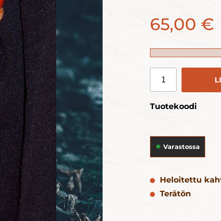
65,00 €
L
Tuotekoodi
Varastossa
Heloitettu ka
Terätön