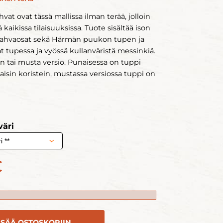
t ovat tässä mallissa ilman terää, jolloin
ä kaikissa tilaisuuksissa. Tuote sisältää ison
kahvaosat sekä Härmän puukon tupen ja
t tupessa ja vyössä kullanväristä messinkiä.
n tai musta versio. Punaisessa on tuppi
isin koristein, mustassa versiossa tuppi on
väri
€
ISÄÄ OSTOSKORIIN