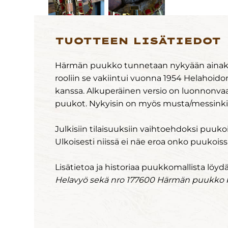
TUOTTEEN LISÄTIEDOT
Härmän puukko tunnetaan nykyään ainakin
rooliin se vakiintui vuonna 1954 Helahoid
kanssa. Alkuperäinen versio on luonnonva
puukot. Nykyisin on myös musta/messinki j
Julkisiin tilaisuuksiin vaihtoehdoksi puuko
Ulkoisesti niissä ei näe eroa onko puukoissa
Lisätietoa ja historiaa puukkomallista löyd
Helavyö sekä nro 177600 Härmän puukko 