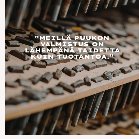
”MEILLÄ PUUKON
VALMISTUS ON
LÄHEMPÄNÄ TAIDETTA
KUIN TUOTANTOA.”
AUHAVAN
JUNKI UUSHOPEA
EVOSPÄINEN
AKSOISPUUKKO
Helahoidon
 HELAVYÖ,
AALEA/MESSINK
kaksoispuukosta se
pienempi
99,00 €
OSTA
9,00 €
OSTA