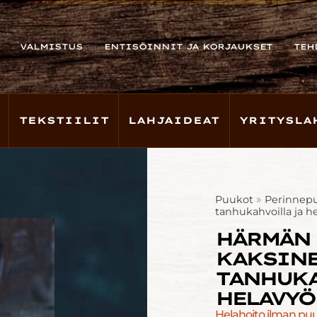
VALMISTUS
ENTISÖINNIT JA KORJAUKSET
TEH
TEKSTIILIT
LAHJAIDEAT
YRITYSLA
»
Puukot
Perinnep
tanhukahvoilla ja he
HÄRMÄN
KAKSIN
TANHUKA
HELAVYÖ
Helahoito ilman puu