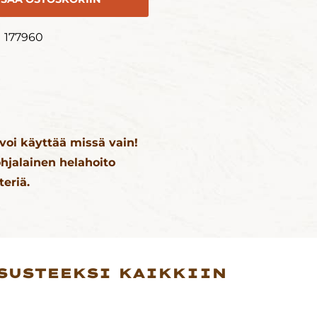
177960
 voi käyttää missä vain!
hjalainen helahoito
eriä.
ASUSTEEKSI KAIKKIIN