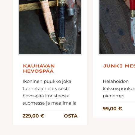
KAUHAVAN
JUNKI ME
HEVOSPÄÄ
Ikoninen puukko joka
Helahoidon
tunnetaan erityisesti
kaksoispuukoi
hevospää koristeesta
pienempi
suomessa ja maailmalla
99,00 €
229,00 €
OSTA