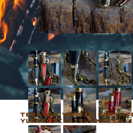
TERÄTÖN VERSIO PERINT
YLEISÖTILAISUUKSIIN