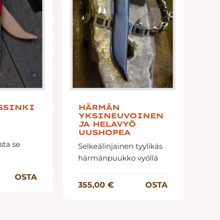
SSINKI
HÄRMÄN
K
YKSINEUVOINEN
H
JA HELAVYÖ
K
UUSHOPEA
JA
V
sta se
Selkeälinjainen tyylikäs
I
härmänpuukko vyöllä
OSTA
355,00 €
OSTA
47