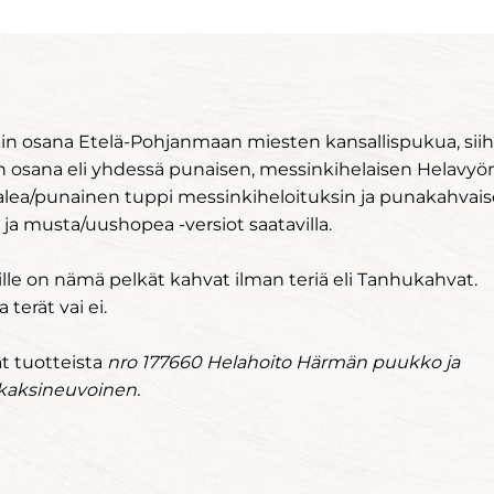
 osana Etelä-Pohjanmaan miesten kansallispukua, sii
on osana eli yhdessä punaisen, messinkihelaisen Helavyö
alea/punainen tuppi messinkiheloituksin ja punakahvais
a musta/uushopea -versiot saatavilla.
ille on nämä pelkät kahvat ilman teriä eli Tanhukahvat.
 terät vai ei.
ät tuotteista
nro 177660 Helahoito Härmän puukko ja
kaksineuvoinen.