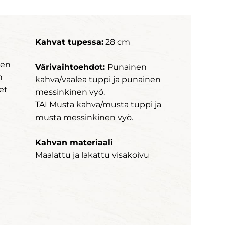
Kahvat tupessa:
28 cm
hen
Värivaihtoehdot:
Punainen
n
kahva/vaalea tuppi ja punainen
et
messinkinen vyö.
TAI Musta kahva/musta tuppi ja
musta messinkinen vyö.
Kahvan materiaali
Maalattu ja lakattu visakoivu