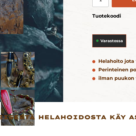
Tuotekoodi
Varastossa
Helahoito jota
Perinteinen po
ilman puukon t
EISESTÄ HELAHOIDOSTA KÄY 