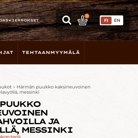
0
FI
EN
DASKIERROKSET
HJAT
TEHTAANMYYMÄLÄ
»
uukot
Härmän puukko kaksineuvoinen
lavyöllä, messinki
 PUUKKO
EUVOINEN
HVOILLA JA
LLÄ, MESSINKI
kon teriä