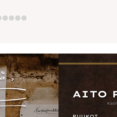
AITO 
Käsi
PUUKOT