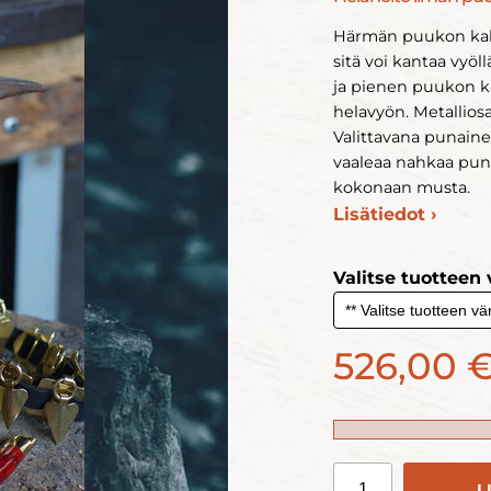
Härmän puukon kahva
sitä voi kantaa vyöll
ja pienen puukon 
helavyön. Metalliosa
Valittavana punaine
vaaleaa nahkaa puna
kokonaan musta.
Lisätiedot ›
Valitse tuotteen 
526,00 
L