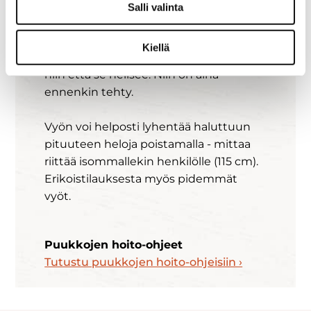
sahataan käsin.
Salli valinta
Jokainen lenkki asennetaan yksi
Kiellä
kerrallaan vyöhön, ei liian tiukalle vaan
niin että se helisee. Niin on aina
ennenkin tehty.
Vyön voi helposti lyhentää haluttuun
pituuteen heloja poistamalla - mittaa
riittää isommallekin henkilölle (115 cm).
Erikoistilauksesta myös pidemmät
vyöt.
Puukkojen hoito-ohjeet
Tutustu puukkojen hoito-ohjeisiin ›