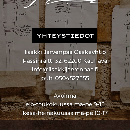
YHTEYSTIEDOT
Iisakki Järvenpää Osakeyhtiö
Passinraitti 32, 62200 Kauhava
info@iisakkijarvenpaa.fi
puh. 0504527655
Avoinna
elo-toukokuussa ma-pe 9-16
kesä-heinäkuussa ma-pe 10-17