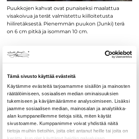
Puukkojen kahvat ovat punaiseksi maalattua
visakoivua ja terät valmistettu kiilloitetusta
hiiliretäksestä. Pienemmän puukon (Junki) terä
on 6 cm pitkä ja isomman 10 cm.
KAUHAVALAISTA
KÄSITYÖTÄ ALUSTA
Tämä sivusto käyttää evästeitä
LOPPUUN SAAKKA
Puukkojen kahvat ovat punaiseksi
Käytämme evästeitä tarjoamamme sisällön ja mainosten
maalattua visakoivua ja terät
räätälöimiseen, sosiaalisen median ominaisuuksien
valmistettu kiilloitetusta hiiliretäksestä.
tukemiseen ja kävijämäärämme analysoimiseen. Lisäksi
Pienemmän puukon (Junki) terä on 6
jaamme sosiaalisen median, mainosalan ja analytiikka-
cm pitkä ja isomman 10 cm.
alan kumppaneillemme tietoja siitä, miten käytät
sivustoamme. Kumppanimme voivat yhdistää näitä
Vuosikymmenestä toiseen tämä
tietoja muihin tietoihin, joita olet antanut heille tai joita on
Kauhavalaisen käsityön taidonnäyte on
kerätty, kun olet käyttänyt heidän palvelujaan.