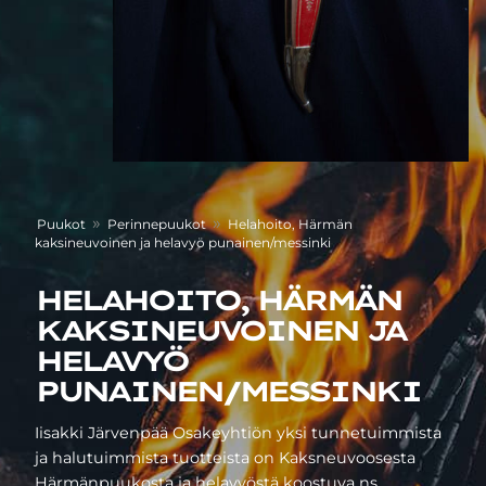
»
»
Puukot
Perinnepuukot
Helahoito, Härmän
kaksineuvoinen ja helavyö punainen/messinki
HELAHOITO, HÄRMÄN
KAKSINEUVOINEN JA
HELAVYÖ
PUNAINEN/MESSINKI
Iisakki Järvenpää Osakeyhtiön yksi tunnetuimmista
ja halutuimmista tuotteista on Kaksneuvoosesta
Härmänpuukosta ja helavyöstä koostuva ns.