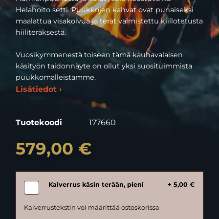
Helahoito setti. Puukkojen kahvat ovat punaiseksi
maalattua visakoivua ja terät valmistettu kiillotetusta
hiiliteräksestä.
Vuosikymmenestä toiseen tämä kauhavalaisen
käsityön taidonnäyte on ollut yksi suosituimmista
puukkomalleistamme.
Lisätiedot ›
Tuotekoodi
177660
579,00 €
Kaiverrus käsin terään, pieni
+ 5,00 €