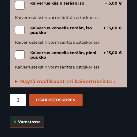
Kaiverrus käsin terään,iso
+ 5,00 €
Kaiverrus koneella terään, iso
+ 15,00 €
puukko
Kaiverrus koneella terään, pieni
+ 15,00 €
puukko
Näytä mallikuvat eri kaiverruksista ›
LISÄÄ OSTOSKORIIN
Varastossa